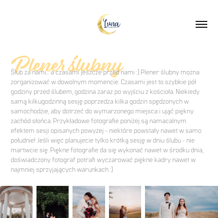
Plener ślubny
Ślub za nami... a czasami jeszcze przed nami :) Plener ślubny można
zorganizować w dowolnym momencie. Czasami jest to szybkie pół
godziny przed ślubem, godzina zaraz po wyjściu z kościoła. Niekiedy
samą kilkugodzinną sesję poprzedza kilka godzin spędzonych w
samochodzie, aby dotrzeć do wymarzonego miejsca i ująć piękny
zachód słońca. Przykładowe fotografie poniżej są namacalnym
efektem sesji opisanych powyżej - niektóre powstały nawet w samo
południe! Jeśli więc planujecie tylko krótką sesję w dniu ślubu - nie
martwcie się. Piękne fotografie da się wykonać nawet w środku dnia,
doświadczony fotograf potrafi wyczarować piękne kadry nawet w
najmniej sprzyjających warunkach :)